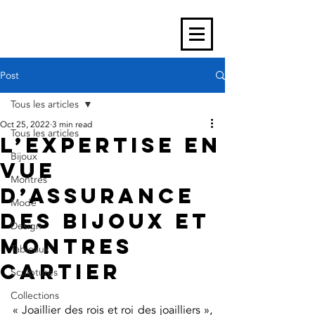
Post
Tous les articles
Oct 25, 2022
3 min read
Tous les articles
L’expertise en
Bijoux
vue
Montres
d’assurance
Mode
des bijoux et
Design
montres
Tableaux
Cartier
Sculptures
Collections
« Joaillier des rois et roi des joailliers », 