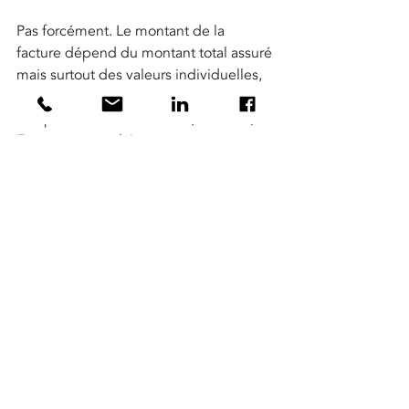
Pas forcément. Le montant de la 
facture dépend du montant total assuré 
mais surtout des valeurs individuelles, 
de l’exposition au risque et de 
l’ampleur de la couverture (domicile, 
France ou monde).
Pour donner des exemples, une 
montre en or est plus exposée au 
risque vol qu’une toile de JonOne en 
grand format. Une commode d’époque 
Louis XVI est plus exposée au risque 
inondation qu’une bague. 
En moyenne, pour 200 000 euros de 
patrimoine assuré, la prime est de 500 
euros par an. 
Vous souhaitez faire estimer vos objets 