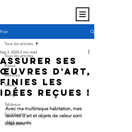
Post
Tous les articles
Sep 3, 2020
2 min read
Tous les articles
ASSURER SES
Bijoux
ŒUVRES D'ART,
Montres
FINIES LES
Mode
IDÉES REÇUES !
Design
Tableaux
Avec ma multirisque habitation, mes 
Sculptures
œuvres d’art et objets de valeur sont 
déjà assurés.
Collections